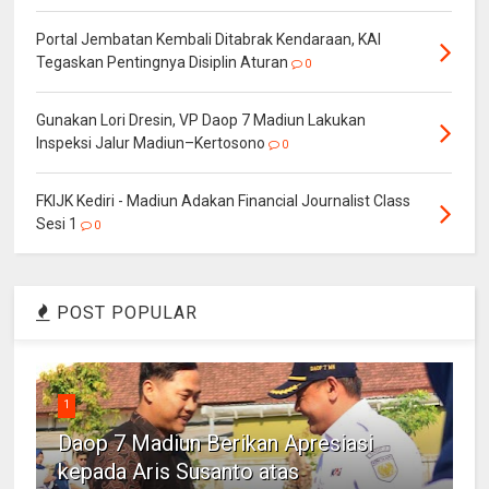
Portal Jembatan Kembali Ditabrak Kendaraan, KAI
Tegaskan Pentingnya Disiplin Aturan
0
Gunakan Lori Dresin, VP Daop 7 Madiun Lakukan
Inspeksi Jalur Madiun–Kertosono
0
FKIJK Kediri - Madiun Adakan Financial Journalist Class
Sesi 1
0
POST POPULAR
1
Daop 7 Madiun Berikan Apresiasi
kepada Aris Susanto atas