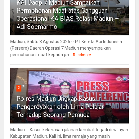
KAI Daop 7 Madiun Sampaikan
Permohonan Maaf atas Gangguan
Operasional KA BIAS Relasi Madiun –
Adi Soemarmo
Madiun, Sabtu 8 Agustus 2026 -- PT Kereta Api Indonesia
(Persero) Daerah Operasi 7 Madiun menyampaikan
permohonan maaf kepada pa...
Readmore
3
Polres Madiun Ungkap Kasus
Pengeroyokan oleh Lima Pelajar
Terhadap Seorang Pemuda
Madiun -- Kasus kekerasan jalanan kembali terjadi di wilayah
Kabupaten Madiun. Kali ini, lima remaja yang masih