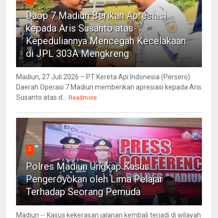
Daop 7 Madiun Berikan Apresiasi
kepada Aris Susanto atas
Kepeduliannya Mencegah Kecelakaan
di JPL 303A Mengkreng
Madiun, 27 Juli 2026 – PT Kereta Api Indonesia (Persero)
Daerah Operasi 7 Madiun memberikan apresiasi kepada Aris
Susanto atas d...
Readmore
2
Polres Madiun Ungkap Kasus
Pengeroyokan oleh Lima Pelajar
Terhadap Seorang Pemuda
Madiun -- Kasus kekerasan jalanan kembali terjadi di wilayah