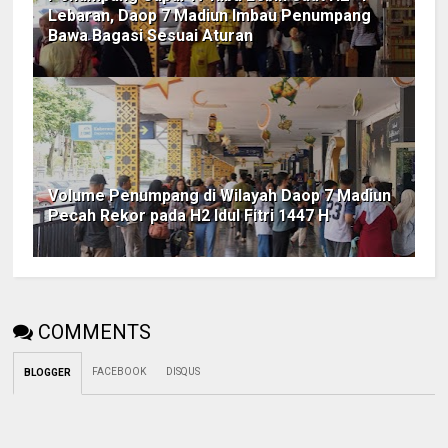
Lebaran, Daop 7 Madiun Imbau Penumpang
Bawa Bagasi Sesuai Aturan
Volume Penumpang di Wilayah Daop 7 Madiun
Pecah Rekor pada H2 Idul Fitri 1447 H
COMMENTS
FACEBOOK
DISQUS
BLOGGER