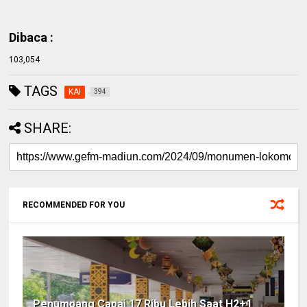
Dibaca :
103,054
TAGS
KAI
394
SHARE:
RECOMMENDED FOR YOU
Penumpang Capai 17 Ribu Lebih Saat H2+1