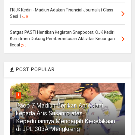
FKIJK Kediri - Madiun Adakan Financial Journalist Class
Sesi 1
0
Satgas PASTI Hentikan Kegiatan Snapboost, OJK Kediri
Komitmen Dukung Pemberantasan Aktivitas Keuangan
Ilegal
0
POST POPULAR
1
Daop 7 Madiun Berikan Apresiasi
kepada Aris Susanto atas
Kepeduliannya Mencegah Kecelakaan
di JPL 303A Mengkreng