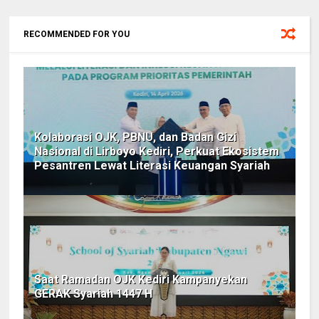
RECOMMENDED FOR YOU
Kolaborasi OJK, PBNU, dan Badan Gizi
Nasional di Lirboyo Kediri, Perkuat Ekosistem
Pesantren Lewat Literasi Keuangan Syariah
Saat Ramadan OJK Kediri Kampanyekan
GERAK Syariah 1447 H