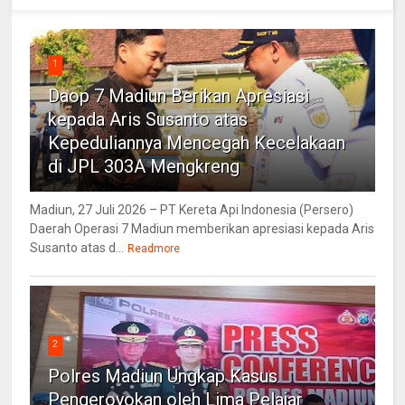
1
Daop 7 Madiun Berikan Apresiasi
kepada Aris Susanto atas
Kepeduliannya Mencegah Kecelakaan
di JPL 303A Mengkreng
Madiun, 27 Juli 2026 – PT Kereta Api Indonesia (Persero)
Daerah Operasi 7 Madiun memberikan apresiasi kepada Aris
Susanto atas d...
Readmore
2
Polres Madiun Ungkap Kasus
Pengeroyokan oleh Lima Pelajar