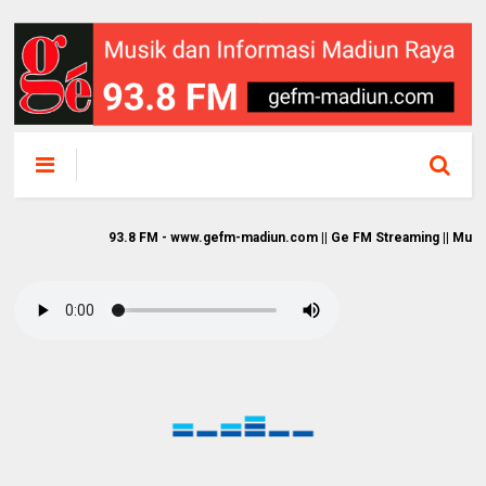
93.8 FM - www.gefm-madiun.com || Ge FM Streaming || Musik dan Info