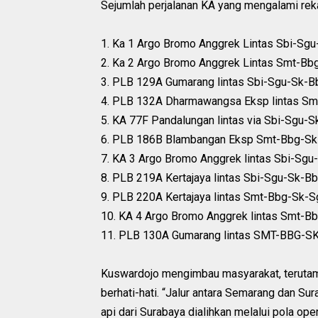
Sejumlah perjalanan KA yang mengalami rekay
1. Ka 1 Argo Bromo Anggrek Lintas Sbi-Sg
2. Ka 2 Argo Bromo Anggrek Lintas Smt-Bb
3. PLB 129A Gumarang lintas Sbi-Sgu-Sk-
4. PLB 132A Dharmawangsa Eksp lintas Sm
5. KA 77F Pandalungan lintas via Sbi-Sgu-
6. PLB 186B Blambangan Eksp Smt-Bbg-Sk
7. KA 3 Argo Bromo Anggrek lintas Sbi-Sg
8. PLB 219A Kertajaya lintas Sbi-Sgu-Sk-B
9. PLB 220A Kertajaya lintas Smt-Bbg-Sk-S
10. KA 4 Argo Bromo Anggrek lintas Smt-B
11. PLB 130A Gumarang lintas SMT-BBG-S
Kuswardojo mengimbau masyarakat, terutama 
berhati-hati. “Jalur antara Semarang dan Sur
api dari Surabaya dialihkan melalui pola op