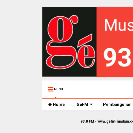
MENU
Home
GeFM
Pembangunan
93.8 FM - www.gefm-madiun.com || Ge FM St