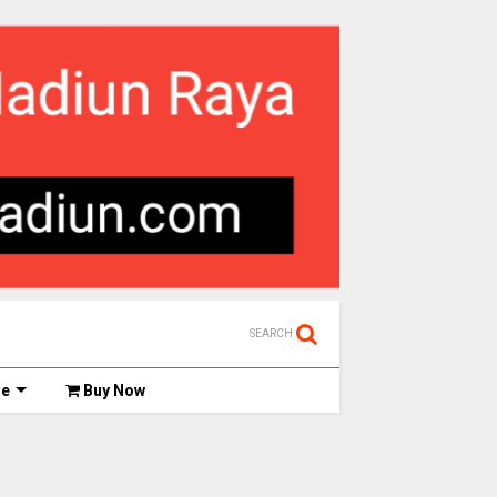
SEARCH
de
Buy Now