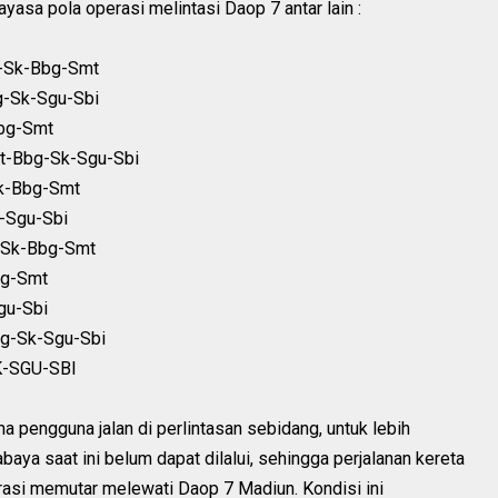
asa pola operasi melintasi Daop 7 antar lain :
u-Sk-Bbg-Smt
g-Sk-Sgu-Sbi
Bbg-Smt
t-Bbg-Sk-Sgu-Sbi
Sk-Bbg-Smt
-Sgu-Sbi
u-Sk-Bbg-Smt
bg-Smt
gu-Sbi
bg-Sk-Sgu-Sbi
K-SGU-SBI
pengguna jalan di perlintasan sebidang, untuk lebih
abaya saat ini belum dapat dilalui, sehingga perjalanan kereta
erasi memutar melewati Daop 7 Madiun. Kondisi ini