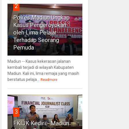
2
Polres Madiun Ungkap
Kasus Pengeroyokan
oleh Lima Pelajar
Terhadap Seorang
Pemuda
Madiun -- Kasus kekerasan jalanan
kembali terjadi di wilayah Kabupaten
Madiun. Kali ini, lima remaja yang masih
berstatus pelaja...
Readmore
3
FKIJK Kediri - Madiun