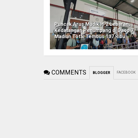
Puncak Arus Mudik H-2 Lebaran,
Kedatangan Penumpang di Daop 7
Madiun Total Tembus 107 Ribu
COMMENTS
FACEBOOK
BLOGGER