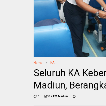
Home
KAI
Seluruh KA Kebe
Madiun, Berangk
0
Ge FM Madiun