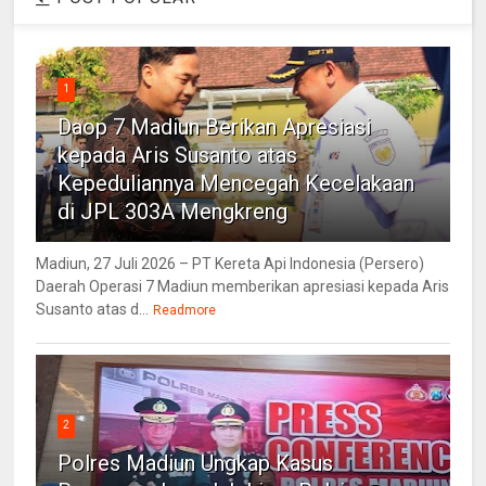
1
Daop 7 Madiun Berikan Apresiasi
kepada Aris Susanto atas
Kepeduliannya Mencegah Kecelakaan
di JPL 303A Mengkreng
Madiun, 27 Juli 2026 – PT Kereta Api Indonesia (Persero)
Daerah Operasi 7 Madiun memberikan apresiasi kepada Aris
Susanto atas d...
Readmore
2
Polres Madiun Ungkap Kasus