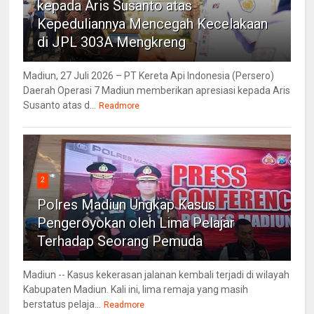
kepada Aris Susanto atas
Kepeduliannya Mencegah Kecelakaan
di JPL 303A Mengkreng
Madiun, 27 Juli 2026 – PT Kereta Api Indonesia (Persero)
Daerah Operasi 7 Madiun memberikan apresiasi kepada Aris
Susanto atas d...
Readmore
2
Polres Madiun Ungkap Kasus
Pengeroyokan oleh Lima Pelajar
Terhadap Seorang Pemuda
Madiun -- Kasus kekerasan jalanan kembali terjadi di wilayah
Kabupaten Madiun. Kali ini, lima remaja yang masih
berstatus pelaja...
Readmore