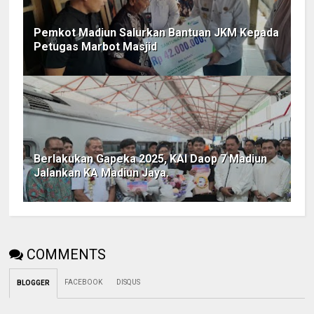
Pemkot Madiun Salurkan Bantuan JKM Kepada
Petugas Marbot Masjid
Berlakukan Gapeka 2025, KAI Daop 7 Madiun
Jalankan KA Madiun Jaya.
COMMENTS
FACEBOOK
DISQUS
BLOGGER