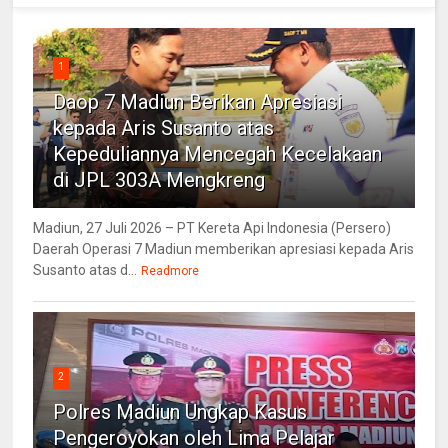
1
Daop 7 Madiun Berikan Apresiasi
kepada Aris Susanto atas
Kepeduliannya Mencegah Kecelakaan
di JPL 303A Mengkreng
Madiun, 27 Juli 2026 – PT Kereta Api Indonesia (Persero)
Daerah Operasi 7 Madiun memberikan apresiasi kepada Aris
Susanto atas d...
Readmore
2
Polres Madiun Ungkap Kasus
Pengeroyokan oleh Lima Pelajar