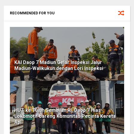
RECOMMENDED FOR YOU
KAI Daop 7 Madiun Gelar Inspeksi Jalur
Madiun-Walikukun dengan Lori Inspeksi
HUT ke Tujuh Sembilan RI, Daop 7 Hias
Lokomotif bareng Komunitas Pecinta Kereta
Api