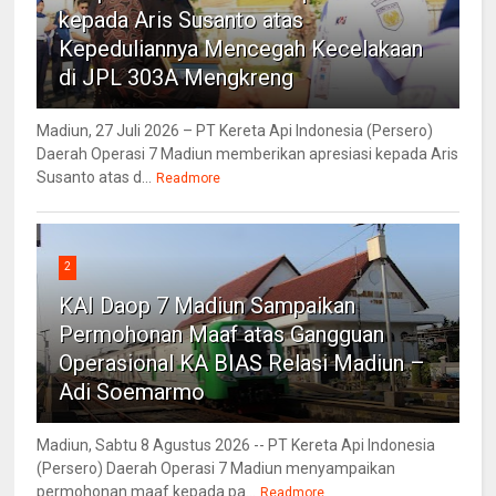
kepada Aris Susanto atas
Kepeduliannya Mencegah Kecelakaan
di JPL 303A Mengkreng
Madiun, 27 Juli 2026 – PT Kereta Api Indonesia (Persero)
Daerah Operasi 7 Madiun memberikan apresiasi kepada Aris
Susanto atas d...
Readmore
2
KAI Daop 7 Madiun Sampaikan
Permohonan Maaf atas Gangguan
Operasional KA BIAS Relasi Madiun –
Adi Soemarmo
Madiun, Sabtu 8 Agustus 2026 -- PT Kereta Api Indonesia
(Persero) Daerah Operasi 7 Madiun menyampaikan
permohonan maaf kepada pa...
Readmore