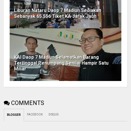
Liburan Nataru Daop 7 Madiun Sediakan
Sebanyak 65.556 Tiket KA Jarak Jauh
KAI Daop 7 Madiun Selamatkan Barang
Tertinggal Penumpang Senilai Hampir Satu
Miliar
COMMENTS
FACEBOOK
DISQUS
BLOGGER