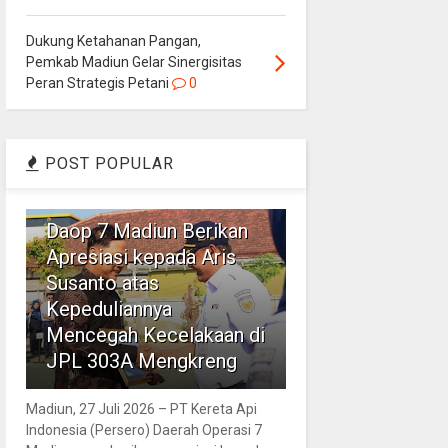
Dukung Ketahanan Pangan,
Pemkab Madiun Gelar Sinergisitas
Peran Strategis Petani
0
POST POPULAR
1
Daop 7 Madiun Berikan
Apresiasi kepada Aris
Susanto atas
Kepeduliannya
Mencegah Kecelakaan di
JPL 303A Mengkreng
Madiun, 27 Juli 2026 – PT Kereta Api
Indonesia (Persero) Daerah Operasi 7