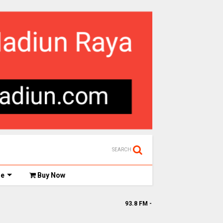
SEARCH
de
Buy Now
93.8 FM - www.gefm-madiun.com || Ge FM Streamin