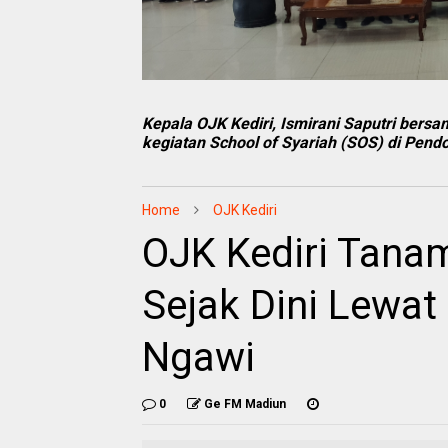
Kepala OJK Kediri, Ismirani Saputri ber
kegiatan School of Syariah (SOS) di Pe
Home
OJK Kediri
OJK Kediri Tana
Sejak Dini Lewat
Ngawi
0
Ge FM Madiun