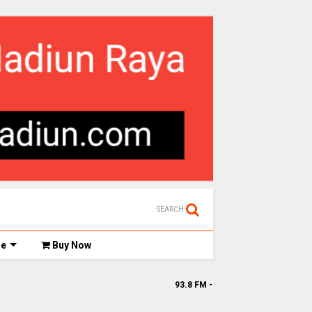
SEARCH
de
Buy Now
93.8 FM - www.gefm-madiun.com || Ge FM Stream