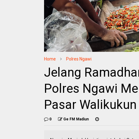
Home
Polres Ngawi
Jelang Ramadhan
Polres Ngawi Me
Pasar Walikukun
0
Ge FM Madiun