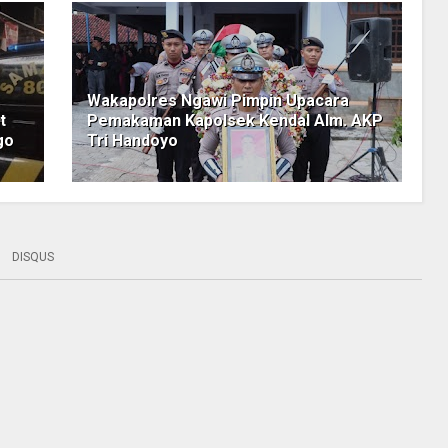
Wakapolres Ngawi Pimpin Upacara
t
Pemakaman Kapolsek Kendal Alm. AKP
go
Tri Handoyo
DISQUS