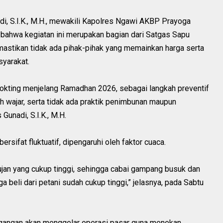
i, S.I.K., M.H., mewakili Kapolres Ngawi AKBP Prayoga
 bahwa kegiatan ini merupakan bagian dari Satgas Sapu
mastikan tidak ada pihak-pihak yang memainkan harga serta
yarakat.
kting menjelang Ramadhan 2026, sebagai langkah preventif
h wajar, serta tidak ada praktik penimbunan maupun
Gunadi, S.I.K., M.H.
rsifat fluktuatif, dipengaruhi oleh faktor cuaca.
hujan yang cukup tinggi, sehingga cabai gampang busuk dan
a beli dari petani sudah cukup tinggi,” jelasnya, pada Sabtu
agangan akan menggelar operasi pasar guna menekan