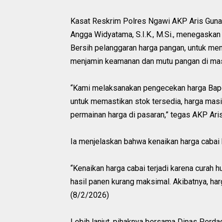
Kasat Reskrim Polres Ngawi AKP Aris Gunad
Angga Widyatama, S.I.K., M.Si., menegaskan
Bersih pelanggaran harga pangan, untuk me
menjamin keamanan dan mutu pangan di mas
“Kami melaksanakan pengecekan harga Bapo
untuk memastikan stok tersedia, harga masi
permainan harga di pasaran,” tegas AKP Aris 
Ia menjelaskan bahwa kenaikan harga cabai be
“Kenaikan harga cabai terjadi karena curah 
hasil panen kurang maksimal. Akibatnya, harg
(8/2/2026)
Lebih lanjut, pihaknya bersama Dinas Perd