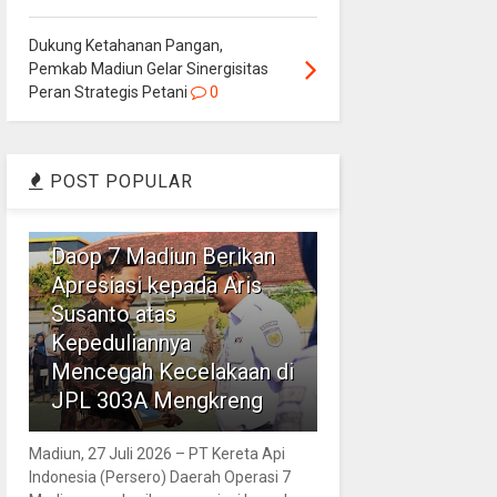
Dukung Ketahanan Pangan,
Pemkab Madiun Gelar Sinergisitas
Peran Strategis Petani
0
POST POPULAR
1
Daop 7 Madiun Berikan
Apresiasi kepada Aris
Susanto atas
Kepeduliannya
Mencegah Kecelakaan di
JPL 303A Mengkreng
Madiun, 27 Juli 2026 – PT Kereta Api
Indonesia (Persero) Daerah Operasi 7