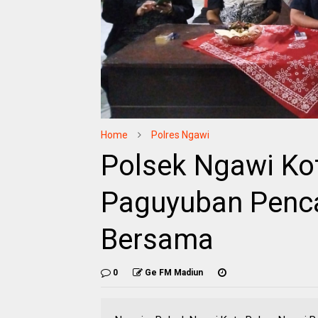
Home
Polres Ngawi
Polsek Ngawi Kot
Paguyuban Penca
Bersama
0
Ge FM Madiun