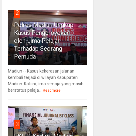
2
Polres Madiun Ungkap
Kasus Pengeroyokan
oleh Lima Pelajar
Terhadap Seorang
Pemuda
Madiun -- Kasus kekerasan jalanan
kembali terjadi di wilayah Kabupaten
Madiun. Kali ini, lima remaja yang masih
berstatus pelaja...
Readmore
3