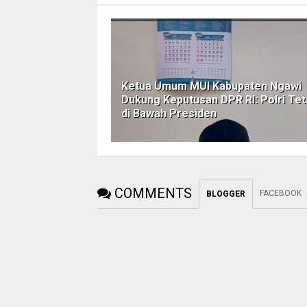
Ketua Umum MUI Kabupaten Ngawi
Dukung Keputusan DPR RI: Polri Te
di Bawah Presiden
COMMENTS
FACEBOOK
BLOGGER