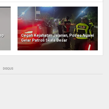
tap
Cegah Kejahatan Jalanan, Polres Ngawi
Gelar Patroli Skala Besar
DISQUS