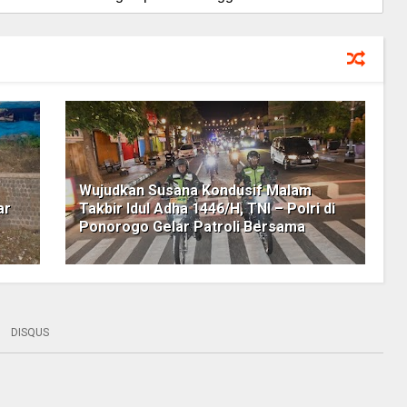
Wujudkan Susana Kondusif Malam
ar
Takbir Idul Adha 1446/H, TNI – Polri di
Ponorogo Gelar Patroli Bersama
DISQUS