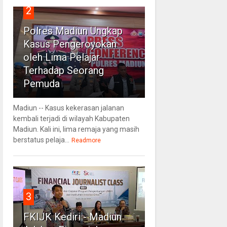
2
Polres Madiun Ungkap
Kasus Pengeroyokan
oleh Lima Pelajar
Terhadap Seorang
Pemuda
Madiun -- Kasus kekerasan jalanan
kembali terjadi di wilayah Kabupaten
Madiun. Kali ini, lima remaja yang masih
berstatus pelaja...
Readmore
3
FKIJK Kediri - Madiun