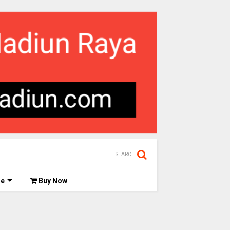
SEARCH
de
Buy Now