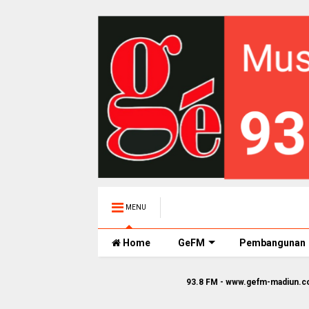
MENU
Home
GeFM
Pembangunan
93.8 FM - www.gefm-madiun.com || Ge FM St