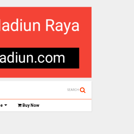
SEARCH
de
Buy Now