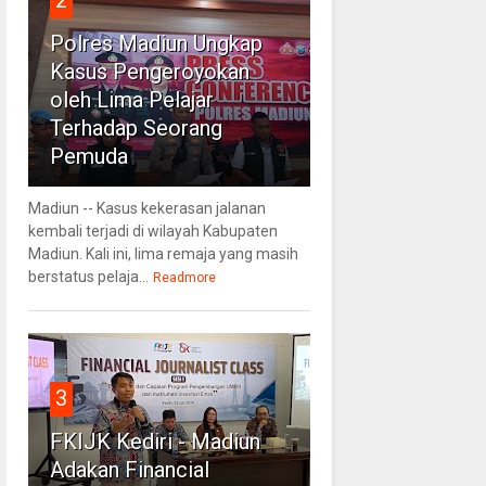
Polres Madiun Ungkap
Kasus Pengeroyokan
oleh Lima Pelajar
Terhadap Seorang
Pemuda
Madiun -- Kasus kekerasan jalanan
kembali terjadi di wilayah Kabupaten
Madiun. Kali ini, lima remaja yang masih
berstatus pelaja...
Readmore
3
FKIJK Kediri - Madiun
Adakan Financial