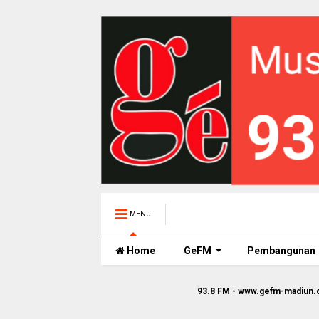
MENU
Home
GeFM
Pembangunan
93.8 FM - www.gefm-madiun.com || Ge FM Stre