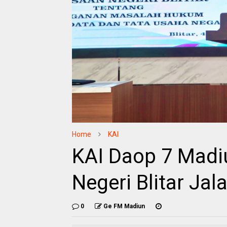
Home
KAI
KAI Daop 7 Madi
Negeri Blitar Ja
0
Ge FM Madiun