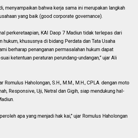
ndi, menyampaikan bahwa kerja sama ini merupakan langkah
usahaan yang baik (good corporate governance).
l perkeretaapian, KAI Daop 7 Madiun tidak terlepas dari
n hukum, khususnya di bidang Perdata dan Tata Usaha
 kami berharap penanganan permasalahan hukum dapat
esuai ketentuan peraturan perundang-undangan,” ujar Ali
tar Romulus Haholongan, S.H., M.M., M.H., CPLA. dengan moto
nah, Responsive, Uji, Netral dan Gigih, siap mendukung hal-
Madiun.
oleh apa yang menjadi hak kai," ujar Romulus Haholongan