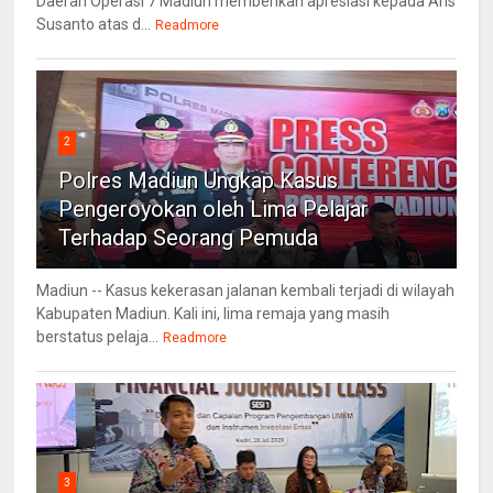
Daerah Operasi 7 Madiun memberikan apresiasi kepada Aris
Susanto atas d...
Readmore
2
Polres Madiun Ungkap Kasus
Pengeroyokan oleh Lima Pelajar
Terhadap Seorang Pemuda
Madiun -- Kasus kekerasan jalanan kembali terjadi di wilayah
Kabupaten Madiun. Kali ini, lima remaja yang masih
berstatus pelaja...
Readmore
3