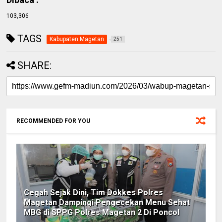
103,306
TAGS
Kabupaten Magetan
251
SHARE:
RECOMMENDED FOR YOU
Cegah Sejak Dini, Tim Dokkes Polres
Magetan Dampingi Pengecekan Menu Sehat
MBG di SPPG Polres Magetan 2 Di Poncol