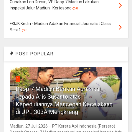
Gunakan Lori Dresin, VP Daop 7 Madiun Lakukan
Inspeksi Jalur Madiun–Kertosono
0
FKIJK Kediri - Madiun Adakan Financial Journalist Class
Sesi 1
0
POST POPULAR
1
Daop 7 Madiun Berikan Apresiasi
kepada Aris Susanto atas
Kepeduliannya Mencegah Kecelakaan
di JPL 303A Mengkreng
Madiun, 27 Juli 2026 – PT Kereta Api Indonesia (Persero)