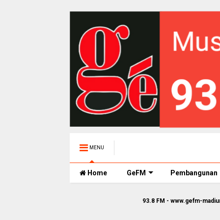
MENU
Home
GeFM
Pembangunan
93.8 FM - www.gefm-madiun.com || Ge F