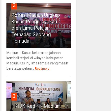
2
Polres Madiun Ungkap
Kasus Pengeroyokan
oleh Lima Pelajar
Terhadap Seorang
Pemuda
Madiun -- Kasus kekerasan jalanan
kembali terjadi di wilayah Kabupaten
Madiun. Kali ini, lima remaja yang masih
berstatus pelaja...
Readmore
3
FKIJK Kediri - Madiun