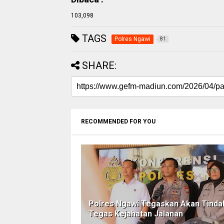
103,098
TAGS
Polres Ngawi
81
SHARE:
RECOMMENDED FOR YOU
Polres Ngawi Tegaskan Akan Tinda
Tegas Kejahatan Jalanan