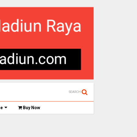
SEARCH
de
Buy Now