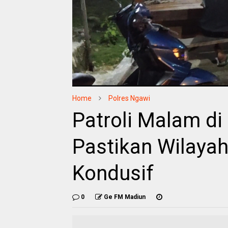
Home
Polres Ngawi
Patroli Malam di
Pastikan Wilaya
Kondusif
0
Ge FM Madiun