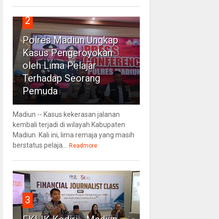
2
Polres Madiun Ungkap
Kasus Pengeroyokan
oleh Lima Pelajar
Terhadap Seorang
Pemuda
Madiun -- Kasus kekerasan jalanan
kembali terjadi di wilayah Kabupaten
Madiun. Kali ini, lima remaja yang masih
berstatus pelaja...
Readmore
3