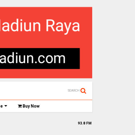
SEARCH
de
Buy Now
93.8 FM - www.gefm-madiun.com || Ge FM Stream