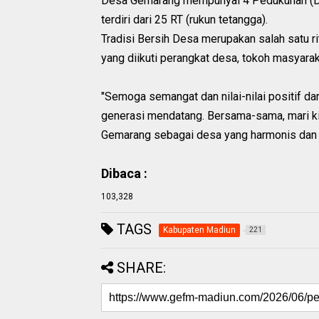
Desa Gemarang mempunyai 4 Pedukuhan (Dus
terdiri dari 25 RT (rukun tetangga).
‎Tradisi Bersih Desa merupakan salah satu 
yang diikuti perangkat desa, tokoh masyara
‎"Semoga semangat dan nilai-nilai positif da
generasi mendatang. Bersama-sama, mari kit
Gemarang sebagai desa yang harmonis dan
Dibaca :
103,328
TAGS
Kabupaten Madiun
221
SHARE: