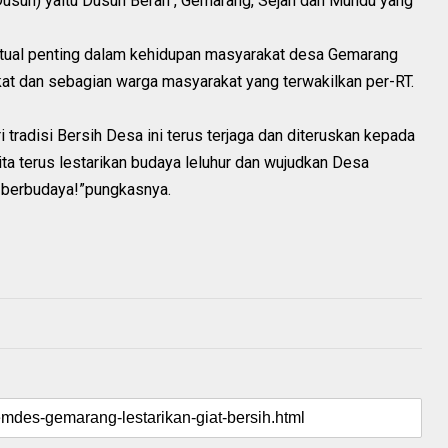
un) yaitu Dusun Beran , Gemarang, Sejan dan Mundu yang
ritual penting dalam kehidupan masyarakat desa Gemarang
kat dan sebagian warga masyarakat yang terwakilkan per-RT.
ri tradisi Bersih Desa ini terus terjaga dan diteruskan kepada
a terus lestarikan budaya leluhur dan wujudkan Desa
 berbudaya!”pungkasnya.