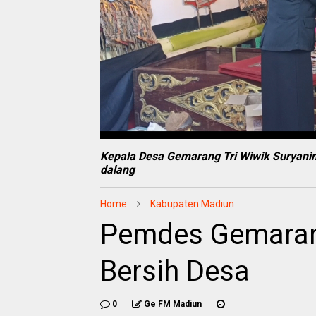
‎Kepala Desa Gemarang Tri Wiwik Suryan
dalang
Home
Kabupaten Madiun
Pemdes Gemarang
Bersih Desa ‎
0
Ge FM Madiun