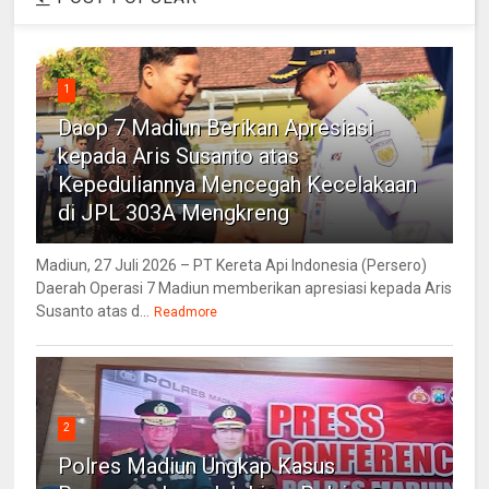
1
Daop 7 Madiun Berikan Apresiasi
kepada Aris Susanto atas
Kepeduliannya Mencegah Kecelakaan
di JPL 303A Mengkreng
Madiun, 27 Juli 2026 – PT Kereta Api Indonesia (Persero)
Daerah Operasi 7 Madiun memberikan apresiasi kepada Aris
Susanto atas d...
Readmore
2
Polres Madiun Ungkap Kasus