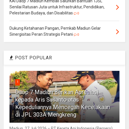
KAI Daop 7 Madiun Kembali Salurkan Bantuan TJSL
Senilai Ratusan Juta untuk Infrastruktur, Pendidikan,
Pelestarian Budaya, dan Disabilitas
0
Dukung Ketahanan Pangan, Pemkab Madiun Gelar
Sinergisitas Peran Strategis Petani
0
POST POPULAR
1
Daop 7 Madiun Berikan Apresiasi
kepada Aris Susanto atas
Kepeduliannya Mencegah Kecelakaan
di JPL 303A Mengkreng
Madiun, 27 Juli 2026 – PT Kereta Api Indonesia (Persero)