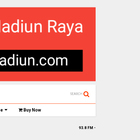
SEARCH
de
Buy Now
93.8 FM - www.gefm-madiun.com || Ge FM Stream