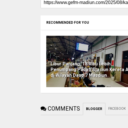
RECOMMENDED FOR YOU
Libur Panjang, 18 Ribu Lebih
Penumpang Padati Stasiun Kereta A
di Wilayah Daop 7 Masdiun
COMMENTS
FACEBOOK
BLOGGER