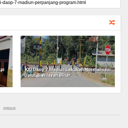
pi
KAI Daop 7 Madiun Lakukan Normalisasi
Jalur di Wilayah Blitar
DISQUS