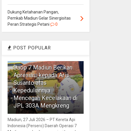
Dukung Ketahanan Pangan,
Pemkab Madiun Gelar Sinergisitas
Peran Strategis Petani
0
POST POPULAR
1
Daop 7 Madiun Berikan
Apresiasi kepada Aris
Susanto atas
Kepeduliannya
Mencegah Kecelakaan di
JPL 303A Mengkreng
Madiun, 27 Juli 2026 – PT Kereta Api
Indonesia (Persero) Daerah Operasi 7