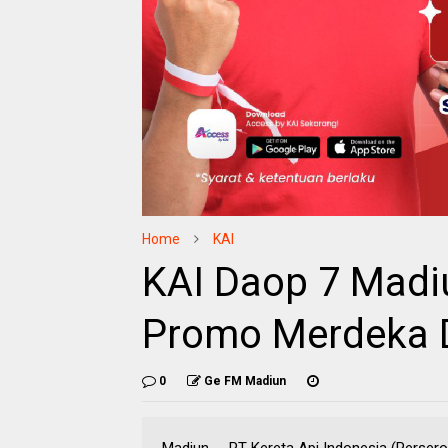
Home
KAI
KAI Daop 7 Madi
Promo Merdeka D
0
Ge FM Madiun
Madiun -- PT Kereta Api Indonesia (Pers