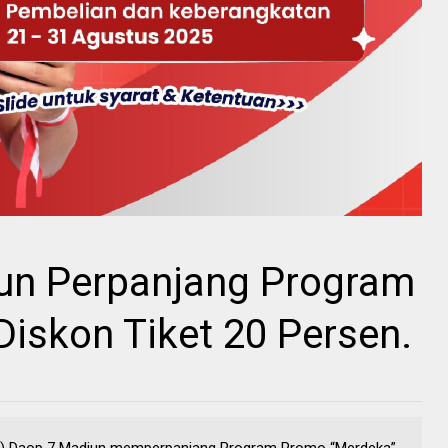
un Perpanjang Program
iskon Tiket 20 Persen.
ero) Daop 7 Madiun memperpanjang Program Promo “Merdeka”