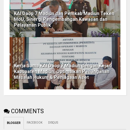
KAI Daop 7 Madiun dan Pemkab Madiun Teken
MoU, Sinergi Pengembangan Kawasan dan
Pelayanan Publik
Kerja Sama KAI Daop 7 Madiun dengan Kejari
Kabupaten Madiun, Optimalkan Penanganan
Masalah Hukum & Penjagaan Aset
COMMENTS
FACEBOOK
DISQUS
BLOGGER