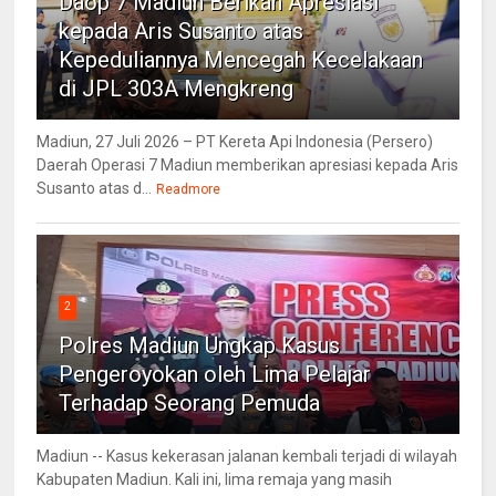
Daop 7 Madiun Berikan Apresiasi
kepada Aris Susanto atas
Kepeduliannya Mencegah Kecelakaan
di JPL 303A Mengkreng
Madiun, 27 Juli 2026 – PT Kereta Api Indonesia (Persero)
Daerah Operasi 7 Madiun memberikan apresiasi kepada Aris
Susanto atas d...
Readmore
2
Polres Madiun Ungkap Kasus
Pengeroyokan oleh Lima Pelajar
Terhadap Seorang Pemuda
Madiun -- Kasus kekerasan jalanan kembali terjadi di wilayah
Kabupaten Madiun. Kali ini, lima remaja yang masih