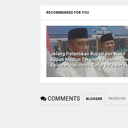
RECOMMENDED FOR YOU
Jelang Pelantikan Bupati dan Wakil
Bupati Madiun Terpilih Bersama Tim
Relawan Harmonis Gelar Do'a Bers
COMMENTS
FACEBOOK
BLOGGER