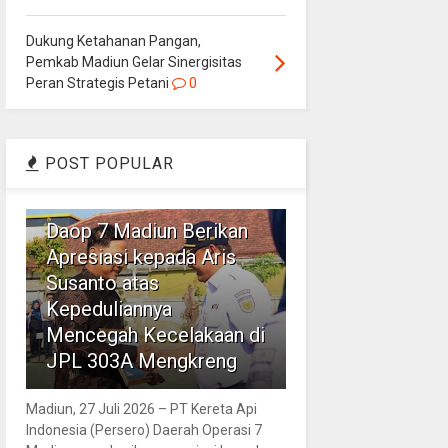
Dukung Ketahanan Pangan,
Pemkab Madiun Gelar Sinergisitas
Peran Strategis Petani
0
POST POPULAR
1
Daop 7 Madiun Berikan
Apresiasi kepada Aris
Susanto atas
Kepeduliannya
Mencegah Kecelakaan di
JPL 303A Mengkreng
Madiun, 27 Juli 2026 – PT Kereta Api
Indonesia (Persero) Daerah Operasi 7