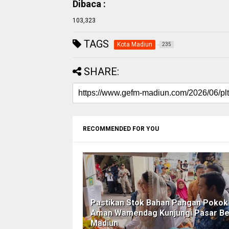
Dibaca :
103,323
TAGS
Kota Madiun
235
SHARE:
RECOMMENDED FOR YOU
Pastikan Stok Bahan Pangan Pokok
Aman Wamendag Kunjungi Pasar Be
Madiun