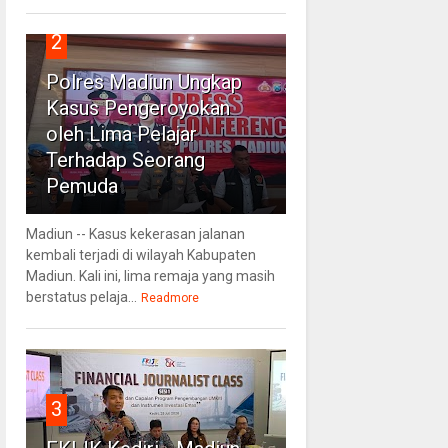
2
Polres Madiun Ungkap
Kasus Pengeroyokan
oleh Lima Pelajar
Terhadap Seorang
Pemuda
Madiun -- Kasus kekerasan jalanan
kembali terjadi di wilayah Kabupaten
Madiun. Kali ini, lima remaja yang masih
berstatus pelaja...
Readmore
3