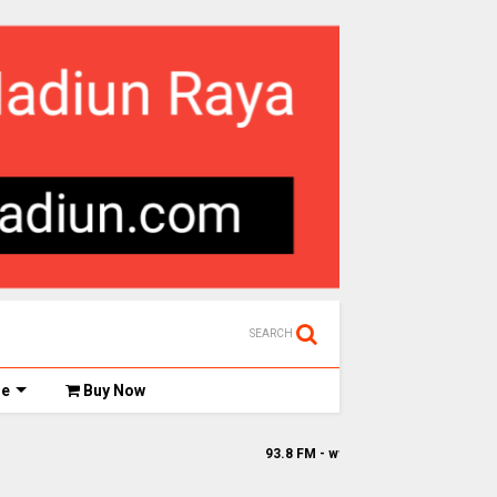
SEARCH
de
Buy Now
93.8 FM - www.gefm-madiun.com || Ge FM Streami