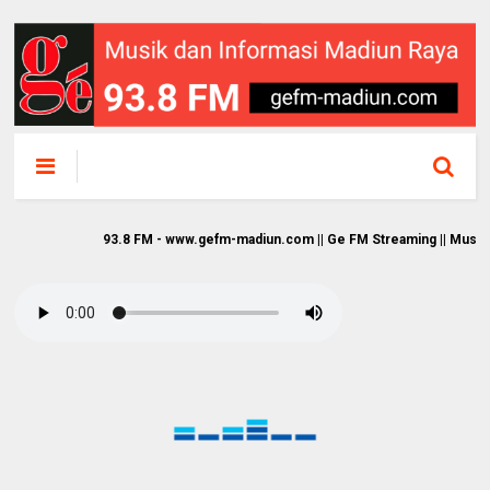
93.8 FM - www.gefm-madiun.com || Ge FM Streaming || Musik dan Info