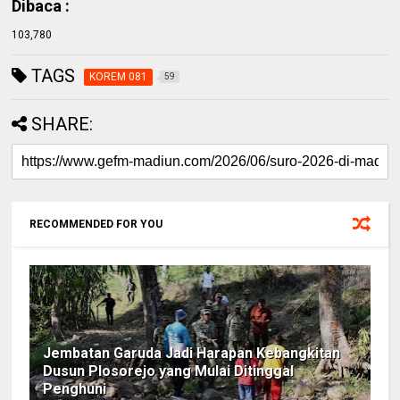
Dibaca :
103,780
TAGS
KOREM 081
59
SHARE:
RECOMMENDED FOR YOU
Jembatan Garuda Jadi Harapan Kebangkitan
Dusun Plosorejo yang Mulai Ditinggal
Penghuni